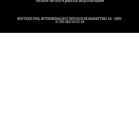
Termos de uso e política de privacidade
BOUTIQUE POOL INTERMEDIAÇÃO E SERVIÇOS DE MARKETING SA - CNPJ:
31.391.925/0001-34